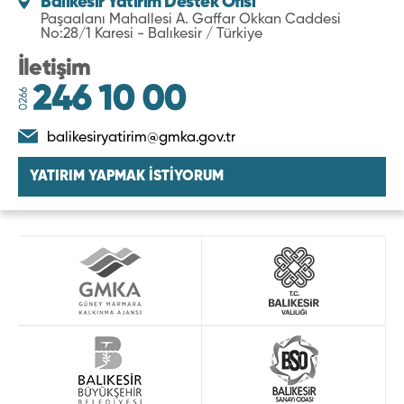
Balıkesir Yatırım Destek Ofisi
Paşaalanı Mahallesi A. Gaffar Okkan Caddesi
No:28/1 Karesi - Balıkesir / Türkiye
İletişim
balikesiryatirim@gmka.gov.tr
YATIRIM YAPMAK İSTİYORUM