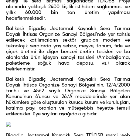
enerji ile sera ısıtması sağlanacak TDİOSB Proje
alanında yaklaşık 2400 kişilik istihdam sağlanması ve
yıllık 60.000 bin ton üretim yapılması
hedeflenmektedir.
Balıkesir Bigadiç Jeotermal Kaynaklı Sera Tarıma
Dayalı İhtisas Organize Sanayi Bölgesi’nde yer tahsis
edilecek katılımcıların sektör grupları modern ve
teknolojik seralarda yaş sebze, meyve, tohum, fide ve
çiçek üretimi ile diğer benzeri üretim tesisleri ve bu
alanlarda ürün işleyen sanayi tesisleri (Ambalajlama,
paketleme, soğuk hava deposu, vs.) olarak
belirlenmiştir.
Balıkesir Bigadiç Jeotermal Kaynaklı Sera Tarıma
Dayalı İhtisas Organize Sanayi Bölgesi’nin, 12/4/2000
tarihli ve 4562 sayılı Organize Sanayi Bölgeleri
Kanunu’nun 4’üncü ve 26/A maddelerinde yer alan
hükümlere göre oluşturulan kurucu kurum ve kuruluşları,
katılma payı oranları ve müteşebbis heyette temsil
edilecekleri üye sayıları aşağıdaki gibidir.
Bigadiç Jeotermal Kaynaklı Sera TDİOSB resmi web