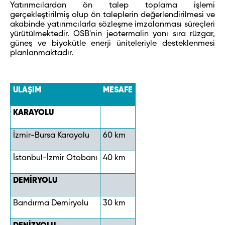
Yatırımcılardan ön talep toplama işlemi
gerçekleştirilmiş olup ön taleplerin değerlendirilmesi ve
akabinde yatırımcılarla sözleşme imzalanması süreçleri
yürütülmektedir. OSB'nin jeotermalin yanı sıra rüzgar,
güneş ve biyokütle enerji üniteleriyle desteklenmesi
planlanmaktadır.
ULAŞIM
MESAFE
KARAYOLU
İzmir-Bursa Karayolu
60 km
İstanbul-İzmir Otobanı
40 km
DEMİRYOLU
Bandırma Demiryolu
30 km