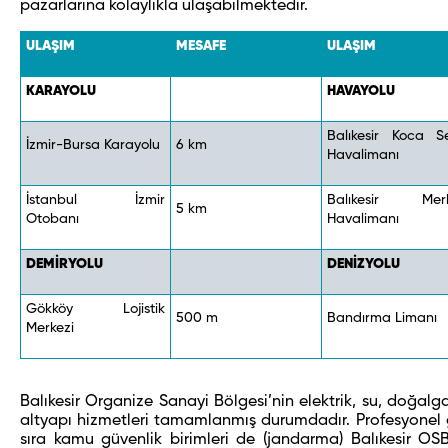
pazarlarına kolaylıkla ulaşabilmektedir.
ULAŞIM
MESAFE
ULAŞIM
KARAYOLU
HAVAYOLU
Balıkesir Koca Se
İzmir-Bursa Karayolu
6 km
Havalimanı
İstanbul İzmir
Balıkesir Mer
5 km
Otobanı
Havalimanı
DEMİRYOLU
DENİZYOLU
Gökköy Lojistik
500 m
Bandırma Limanı
Merkezi
Balıkesir Organize Sanayi Bölgesi’nin elektrik, su, doğalgaz
altyapı hizmetleri tamamlanmış durumdadır. Profesyonel 
sıra kamu güvenlik birimleri de (jandarma) Balıkesir OS