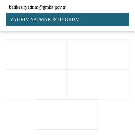
balikesiryatirim@gmka.gov.tr
YATIRIM YAPMAK İSTİYORUM