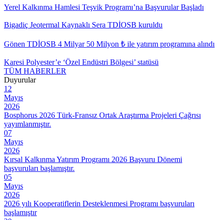
Yerel Kalkınma Hamlesi Teşvik Programı’na Başvurular Başladı
Bigadiç Jeotermal Kaynaklı Sera TDİOSB kuruldu
Gönen TDİOSB 4 Milyar 50 Milyon ₺ ile yatırım programına alındı
Karesi Polyester’e ‘Özel Endüstri Bölgesi’ statüsü
TÜM HABERLER
Duyurular
12
Mayıs
2026
Bosphorus 2026 Türk-Fransız Ortak Araştırma Projeleri Çağrısı
yayımlanmıştır.
07
Mayıs
2026
Kırsal Kalkınma Yatırım Programı 2026 Başvuru Dönemi
başvuruları başlamıştır.
05
Mayıs
2026
2026 yılı Kooperatiflerin Desteklenmesi Programı başvuruları
başlamıştır