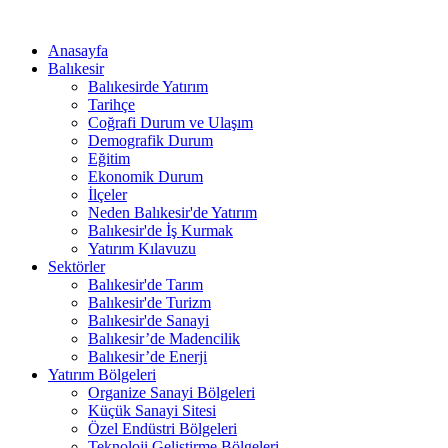
Anasayfa
Balıkesir
Balıkesirde Yatırım
Tarihçe
Coğrafi Durum ve Ulaşım
Demografik Durum
Eğitim
Ekonomik Durum
İlçeler
Neden Balıkesir'de Yatırım
Balıkesir'de İş Kurmak
Yatırım Kılavuzu
Sektörler
Balıkesir'de Tarım
Balıkesir'de Turizm
Balıkesir'de Sanayi
Balıkesir’de Madencilik
Balıkesir’de Enerji
Yatırım Bölgeleri
Organize Sanayi Bölgeleri
Küçük Sanayi Sitesi
Özel Endüstri Bölgeleri
Teknoloji Geliştirme Bölgeleri