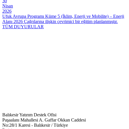
30
Nisan
2026
Ufuk Avrupa Programı Küme 5 (İklim, Enerji ve Mobilite) – Enerji
Alanı 2026 Çağrılarına ilişkin çevrimiçi bir eğitim planlanmıştır.
TÜM DUYURULAR
Balıkesir Yatırım Destek Ofisi
Paşaalanı Mahallesi A. Gaffar Okkan Caddesi
No:28/1 Karesi - Balıkesir / Türkiye