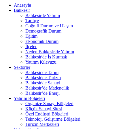
Anasayfa
Balıkesir
Balıkesirde Yatırım
Tarihçe
Coğrafi Durum ve Ulaşım
Demografik Durum
Eğitim
Ekonomik Durum
İlçeler
Neden Balıkesir'de Yatırım
Balıkesir'de İş Kurmak
Yatırım Kılavuzu
Sektörler
Balıkesir'de Tarım
Balıkesir'de Turizm
Balıkesir'de Sanayi
Balıkesir’de Madencilik
Balıkesir’de Enerji
Yatırım Bölgeleri
Organize Sanayi Bölgeleri
Küçük Sanayi Sitesi
Özel Endüstri Bölgeleri
Teknoloji Geliştirme Bölgeleri
Turizm Merkezleri