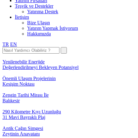
Yatırım Fırsatları
Teşvik ve Destekler
Yatırıma Destek
İletişim
Bize Ulaşın
Yatırım Yapmak İstiyorum
Hakkımızda
TR
EN
Yenilenebilir Enerjide
Değerlendirilmeyi Bekleyen Potansiyel
Önemli Ulaşım Projelerinin
Kesişim Noktası
Zengin Tarihi Mirası İle
Balıkesir
290 Kilometre Kıyı Uzunluğu
31 Mavi Bayraklı Plaj
Antik Çağın Simgesi
Zeytinin Anavatanı